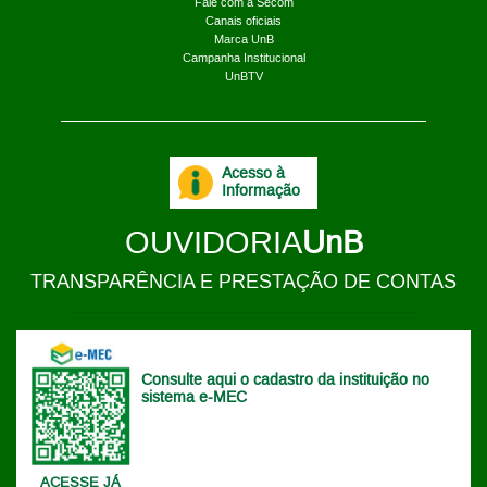
Fale com a Secom
Canais oficiais
Marca UnB
Campanha Institucional
UnBTV
Acesso à
Informação
OUVIDORIA
UnB
TRANSPARÊNCIA E PRESTAÇÃO DE CONTAS
Consulte aqui o cadastro da instituição no
sistema e-MEC
ACESSE JÁ