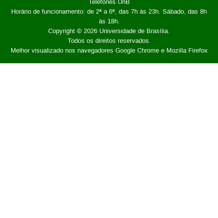
Telefones UnB
Horário de funcionamento: de 2ª a 6ª, das 7h às 23h. Sábado, das 8h
às 18h.
Copyright © 2026
Universidade de Brasília
.
Todos os direitos reservados.
Melhor visualizado nos navegadores Google Chrome e Mozilla Firefox