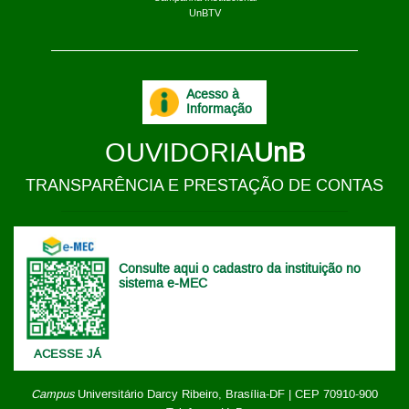
UnBTV
Acesso à
Informação
OUVIDORIA
UnB
TRANSPARÊNCIA E PRESTAÇÃO DE CONTAS
Consulte aqui o cadastro da instituição no
sistema e-MEC
ACESSE JÁ
Campus
Universitário Darcy Ribeiro,
Brasília-DF | CEP 70910-900