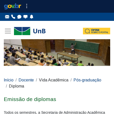
Ir para o conteúdo
Ir para o menu principal
Ir para o menu lateral
Pular menu lateral
Início
Docente
Vida Acadêmica
Pós-graduação
Diploma
Emissão de diplomas
Todos os semestres, a Secretaria de Administração Acadêmica