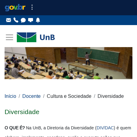
Ir para o conteúdo
Ir para o menu principal
Ir para o menu lateral
Pular menu lateral
Início
Docente
Cultura e Sociedade
Diversidade
Diversidade
O QUE É?
Na UnB, a Diretoria da Diversidade (
DIV/DAC
) é quem