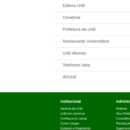
Editora
UnB
Ouvidoria
Prefeitura da
UnB
Restaurante Universitário
UnB
Idiomas
Telefones úteis
AD
UnB
Institucional
Administ
História da UnB
Reitoria
UnB em números
Vice-Reito
Conheça os campi
Conselho
Como chegar
Resoluçõ
Estatuto e Regimento
Superiore