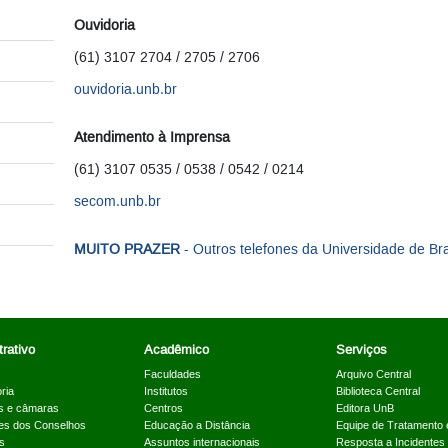
Ouvidoria
(61) 3107 2704 / 2705 / 2706
ouvidoria.unb.br
Atendimento à Imprensa
(61) 3107 0535 / 0538 / 0542 / 0214
secom.unb.br
MUITO PRAZER
- Outros telefones da Universidade de Bra
rativo
Acadêmico
Serviços
Faculdades
Arquivo Central
ria
Institutos
Biblioteca Central
s e câmaras
Centros
Editora UnB
es dos Conselhos
Educação a Distância
Equipe de Tratamento 
s
Assuntos internacionais
Resposta a Incidentes