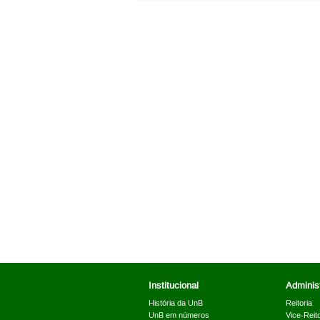
Institucional
Administ
História da UnB
Reitoria
UnB em números
Vice-Reito