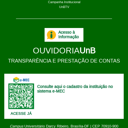
Campanha Institucional
UnBTV
Acesso à
Informação
OUVIDORIA
UnB
TRANSPARÊNCIA E PRESTAÇÃO DE CONTAS
Consulte aqui o cadastro da instituição no
sistema e-MEC
ACESSE JÁ
Campus
Universitário Darcy Ribeiro,
Brasília-DF | CEP 70910-900