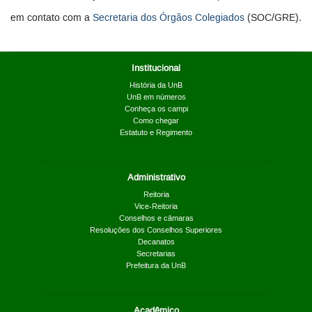
em contato com a
Secretaria dos Órgãos Colegiados
(SOC/GRE).
Institucional
História da UnB
UnB em números
Conheça os campi
Como chegar
Estatuto e Regimento
Administrativo
Reitoria
Vice-Reitoria
Conselhos e câmaras
Resoluções dos Conselhos Superiores
Decanatos
Secretarias
Prefeitura da UnB
Acadêmico