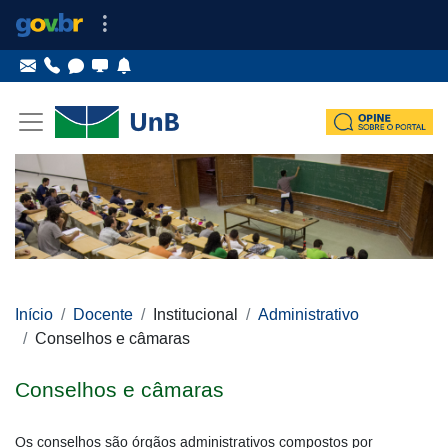
Ir para o conteúdo
Ir para o menu principal
Ir para o menu lateral
Pular menu lateral
Início
Docente
Institucional
Administrativo
Conselhos e câmaras
Conselhos e câmaras
Os conselhos são órgãos administrativos compostos por