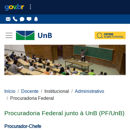
Ir para o conteúdo
Ir para o menu principal
Ir para o menu lateral
Pular menu lateral
Início
Docente
Institucional
Administrativo
Procuradoria Federal
Procuradoria Federal junto à UnB (PF/UnB)
Procurador-Chefe