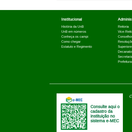
Institucional
Administ
História da UnB
Reitoria
UnB em números
Vice-Reito
Conheça os campi
Conselho
Como chegar
Resoluçõ
Estatuto e Regimento
Superiore
Decanato
Secretari
Prefeitur
C
Consulte aqui o
cadastro da
instituição no
sistema e-MEC