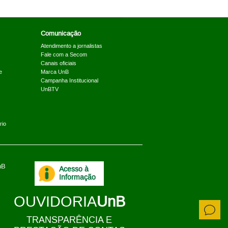
Comunicação
Atendimento a jornalistas
Fale com a Secom
Canais oficiais
e
Marca UnB
Campanha Institucional
UnBTV
rio
nB
Acesso à
.
Informação
OUVIDORIA
UnB
TRANSPARÊNCIA E