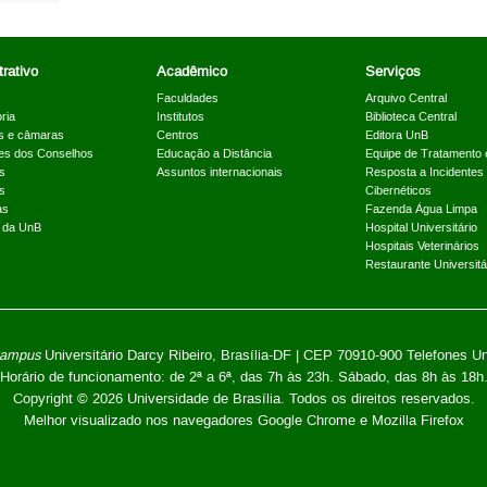
rativo
Acadêmico
Serviços
Faculdades
Arquivo Central
ria
Institutos
Biblioteca Central
s e câmaras
Centros
Editora UnB
es dos Conselhos
Educação a Distância
Equipe de Tratamento 
s
Assuntos internacionais
Resposta a Incidentes
s
Cibernéticos
as
Fazenda Água Limpa
a da UnB
Hospital Universitário
Hospitais Veterinários
Restaurante Universitá
ampus
Universitário Darcy Ribeiro,
Brasília-DF | CEP 70910-900
Telefones U
Horário de funcionamento: de 2ª a 6ª, das 7h às 23h. Sábado, das 8h às 18h
Copyright © 2026
Universidade de Brasília
.
Todos os direitos reservados.
Melhor visualizado nos navegadores Google Chrome e Mozilla Firefox