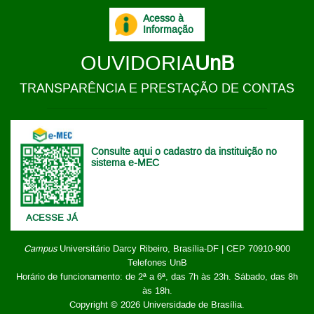
Acesso à
Informação
OUVIDORIA
UnB
TRANSPARÊNCIA E PRESTAÇÃO DE CONTAS
Consulte aqui o cadastro da instituição no
sistema e-MEC
ACESSE JÁ
Campus
Universitário Darcy Ribeiro,
Brasília-DF | CEP 70910-900
Telefones UnB
Horário de funcionamento: de 2ª a 6ª, das 7h às 23h. Sábado, das 8h
às 18h.
Copyright © 2026
Universidade de Brasília
.