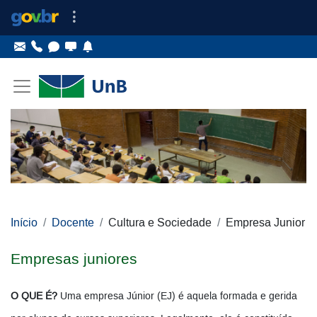
Ir para o conteúdo
Ir para o menu principal
Ir para o menu lateral
Pular menu lateral
Início
Docente
Cultura e Sociedade
Empresa Junior
Empresas juniores
O QUE É?
Uma empresa Júnior (EJ) é aquela formada e gerida