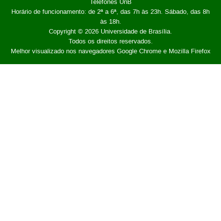
Telefones UnB
Horário de funcionamento: de 2ª a 6ª, das 7h às 23h. Sábado, das 8h
às 18h.
Copyright © 2026
Universidade de Brasília
.
Todos os direitos reservados.
Melhor visualizado nos navegadores Google Chrome e Mozilla Firefox