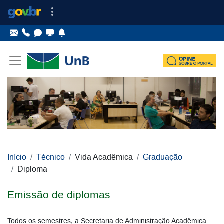
Ir para o conteúdo
Ir para o menu principal
Ir para o menu lateral
Pular menu lateral
Início
Técnico
Vida Acadêmica
Graduação
Diploma
Emissão de diplomas
Todos os semestres, a Secretaria de Administração Acadêmica