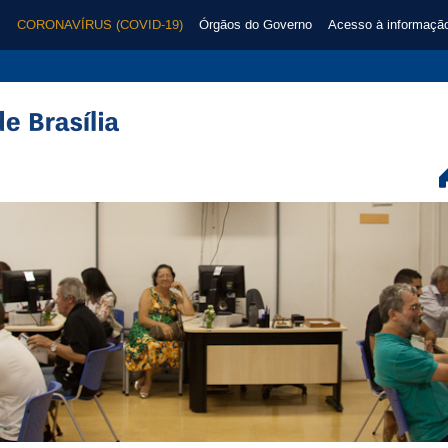
CORONAVÍRUS (COVID-19)
Órgãos do Governo
Acesso à informaçã