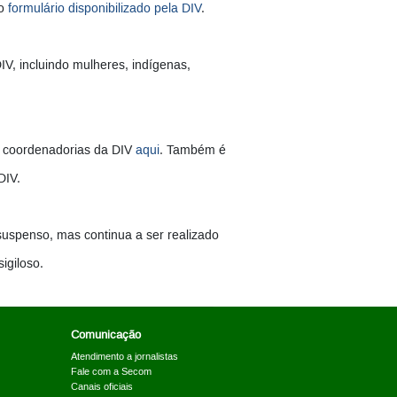
 o
formulário disponibilizado pela DIV
.
V, incluindo mulheres, indígenas,
s coordenadorias da DIV
aqui
. Também é
DIV.
suspenso, mas continua a ser realizado
igiloso.
Comunicação
Atendimento a jornalistas
Fale com a Secom
Canais oficiais