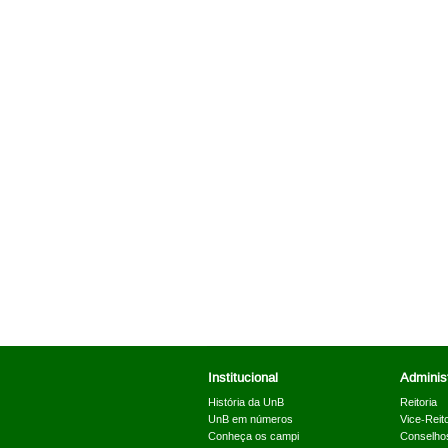
Institucional
Administ
História da UnB
Reitoria
UnB em números
Vice-Reito
Conheça os campi
Conselho