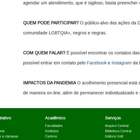
agendar um atendimento, que é sigiloso, basta preencher
QUEM PODE PARTICIPAR?
O público-alvo das ações da DI
comunidade LGBTQIA+, negros e negras.
COM QUEM FALAR?
É possível encontrar os contatos da
possível entrar em contato pelo
Facebook
e
Instagram
da 
IMPACTOS DA PANDEMIA
O acolhimento presencial está 
de maneira on-line, além de permanecer individualizado e s
rativo
Acadêmico
Serviços
Faculdades
Arquivo Central
ria
Institutos
Biblioteca Central
s e câmaras
Centros
Editora UnB