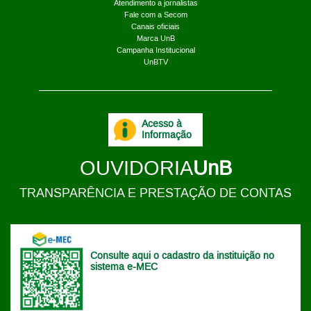
Atendimento a jornalistas
Fale com a Secom
Canais oficiais
Marca UnB
Campanha Institucional
UnBTV
Acesso à
Informação
OUVIDORIA
UnB
TRANSPARÊNCIA E PRESTAÇÃO DE CONTAS
Consulte aqui o cadastro da instituição no
sistema e-MEC