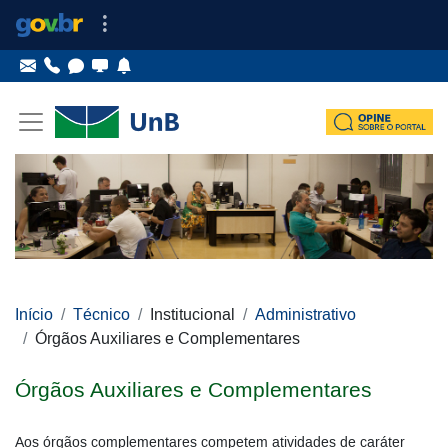
Ir para o conteúdo
Ir para o menu principal
Ir para o menu lateral
Pular menu lateral
Início
Técnico
Institucional
Administrativo
Órgãos Auxiliares e Complementares
Órgãos Auxiliares e Complementares
Aos órgãos complementares competem atividades de caráter