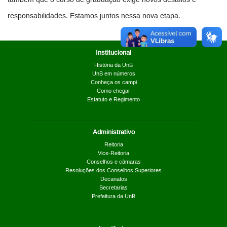
também que o curso de graduação exige novos desafios e
responsabilidades. Estamos juntos nessa nova etapa.
Institucional
História da UnB
UnB em números
Conheça os campi
Como chegar
Estatuto e Regimento
Administrativo
Reitoria
Vice-Reitoria
Conselhos e câmaras
Resoluções dos Conselhos Superiores
Decanatos
Secretarias
Prefeitura da UnB