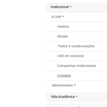
Pular menu lateral
Institucional
A
UnB
História
Missão
Títulos e condecorações
UnB em números
Campanhas institucionais
Contatos
Administrativo
Vida Acadêmica