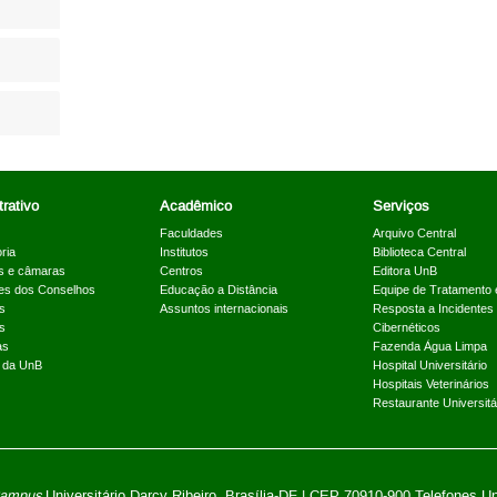
rativo
Acadêmico
Serviços
Faculdades
Arquivo Central
ria
Institutos
Biblioteca Central
s e câmaras
Centros
Editora UnB
es dos Conselhos
Educação a Distância
Equipe de Tratamento 
s
Assuntos internacionais
Resposta a Incidentes
s
Cibernéticos
as
Fazenda Água Limpa
a da UnB
Hospital Universitário
Hospitais Veterinários
Restaurante Universitá
ampus
Universitário Darcy Ribeiro,
Brasília-DF | CEP 70910-900
Telefones U