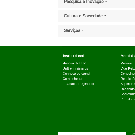
Pesquisa e Inovação
Cultura e Sociedade
Serviços
Institucional
Administ
História da UnB
Reitoria
UnB em números
Vice-Reito
Conheça os campi
Conselho
Como chegar
Resoluçõ
Estatuto e Regimento
Superiore
Decanato
Secretari
Prefeitur
C