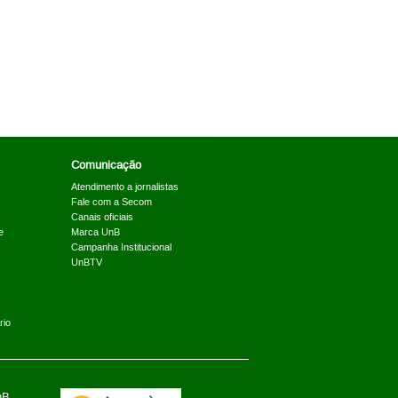
Comunicação
Atendimento a jornalistas
Fale com a Secom
Canais oficiais
e
Marca UnB
Campanha Institucional
UnBTV
rio
nB