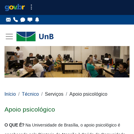
Ir para o conteúdo
Ir para o menu principal
Ir para o menu lateral
Pular menu lateral
Início
Técnico
Serviços
Apoio psicológico
Apoio psicológico
O QUE É?
Na Universidade de Brasília, o apoio psicológico é