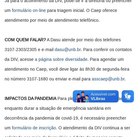
Já para o acolhimento da DIV, pode-se ir à diretoria ou preencher
um
formulário on-line
para triagem inicial. O Caep oferece
atendimento por meio de atendimento telefônico.
COM QUEM FALAR?
A Dasu atende por meio dos telefones
3107-2303/2305 e e-mail
dasu@unb.br
. Para conferir os contatos
da DIV, acesse
a página sobre diversidade
. Para agendar um
atendimento no Caep, você deve ligar às 8h30 de segunda-feira
no número 3107-1680 ou enviar e-mail para
asscaep@unb.br
.
IMPACTOS DA PANDEMIA
Para pleitear atendimento no Caep,
enquanto durar a situação de emergência sanitária em
decorrência da pandemia de covid-19, é necessário preencher
um
formulário de inscrição
. O atendimento da DIV continua a ser