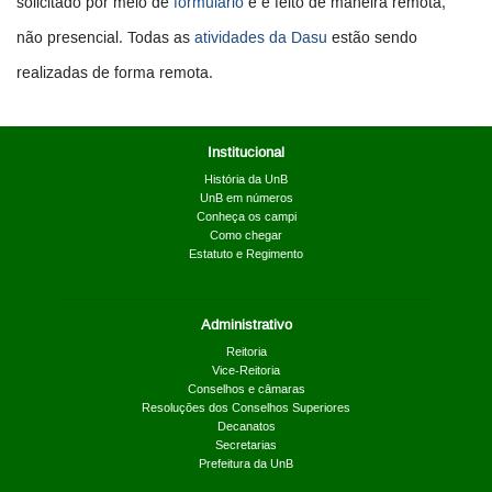
solicitado por meio de
formulário
e é feito de maneira remota,
não presencial. Todas as
atividades da Dasu
estão sendo
realizadas de forma remota.
Institucional
História da UnB
UnB em números
Conheça os campi
Como chegar
Estatuto e Regimento
Administrativo
Reitoria
Vice-Reitoria
Conselhos e câmaras
Resoluções dos Conselhos Superiores
Decanatos
Secretarias
Prefeitura da UnB