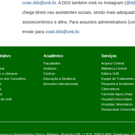
coae.dds@unb.br
. A DDS também está no Instagram (
@dd
chega direto nas assistentes sociais, sendo mais adequado
socioeconômico e afins. Para assuntos administrativos (c
enviar para
coad.dds@unb.br
.
rativo
Acadêmico
Serviços
Faculdades
Arquivo Central
ria
Institutos
Biblioteca Central
s e câmaras
Centros
Editora UnB
es dos Conselhos
Educação a Distância
Equipe de Tratamento 
s
Assuntos internacionais
Resposta a Incidentes
s
Cibernéticos
as
Fazenda Água Limpa
a da UnB
Hospital Universitário
Hospitais Veterinários
Restaurante Universitá
ampus
Universitário Darcy Ribeiro,
Brasília-DF | CEP 70910-900
Telefones U