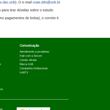
s.dac.unb
). O e-mail
coae.dds@unb.br
 para tirar dúvidas sobre o estudo
omo pagamentos de bolsa), o correto é
Comunicação
Atendimento a jornalistas
Fale com a Secom
Canais oficiais
e
Marca UnB
Campanha Institucional
UnBTV
rio
nB