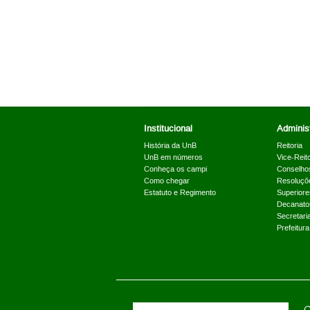
Institucional
Administ
História da UnB
Reitoria
UnB em números
Vice-Reito
Conheça os campi
Conselho
Como chegar
Resoluçõ
Estatuto e Regimento
Superiore
Decanato
Secretari
Prefeitur
C