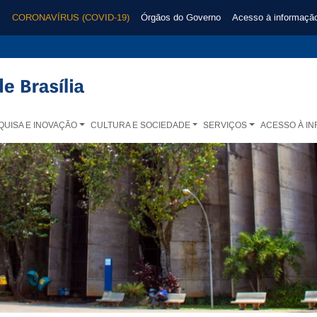
CORONAVÍRUS (COVID-19)
Órgãos do Governo
Acesso à informaçã
QUISA E INOVAÇÃO
CULTURA E SOCIEDADE
SERVIÇOS
ACESSO À I