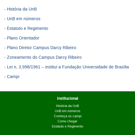
História da UnB
UnB em números
Estatuto e Regimento
Plano Orientador
Plano Diretor Campus Darcy Ribeiro
Zoneamento do Campus Darcy Ribeiro
Lei n. 3.998/1961 – institui a Fundação Universidade de Brasília
Campi
Institucional
História da UnB
UnB em números
Conheça os campi
Como chegar
Estatuto e Regimento