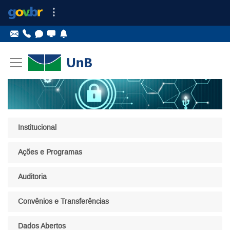
Ir para o conteúdo
Ir para o menu principal
Ir para o menu lateral
Pular menu lateral
Institucional
Ações e Programas
Auditoria
Convênios e Transferências
Dados Abertos