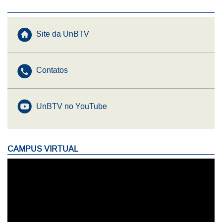
Menu UnBTV
Site da UnBTV
Contatos
UnBTV no YouTube
CAMPUS VIRTUAL