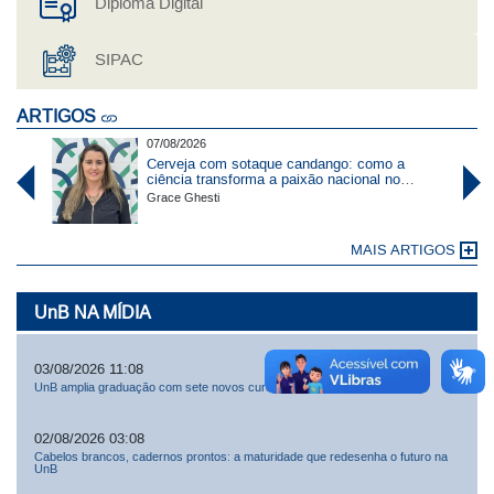
Diploma Digital
SIPAC
ARTIGOS
07/08/2026
Cerveja com sotaque candango: como a
ciência transforma a paixão nacional no
Cerrado
Grace Ghesti
MAIS ARTIGOS
UnB NA MÍDIA
03/08/2026 11:08
UnB amplia graduação com sete novos cursos e mais 300 vagas
02/08/2026 03:08
Cabelos brancos, cadernos prontos: a maturidade que redesenha o futuro na
UnB