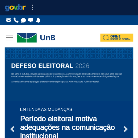
Ir para o conteúdo
Ir para o menu principal
Destaques
ENTENDA AS MUDANÇAS
Período eleitoral motiva
adequações na comunicação
Notícia Anterior
Próxi
institucional