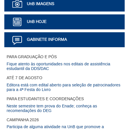
UnB IMAGENS
UnB HOJE
GABINETE INFORMA
Mais Notícias
PARA GRADUAÇÃO E PÓS
Fique atento às oportunidades nos editais de assistência
estudantil da DDS/DAC
ATÉ 7 DE AGOSTO
Editora está com edital aberto para seleção de patrocinadores
para a 4ª Festa do Livro
PARA ESTUDANTES E COORDENAÇÕES
Neste semestre tem prova do Enade; conheça as
recomendações do DEG
CAMPANHA 2026
Participa de alguma atividade na UnB que promove a